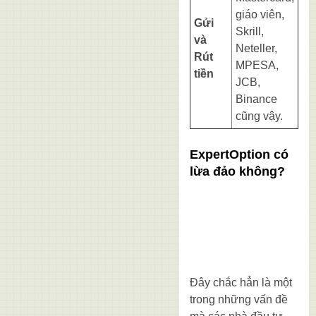
giáo viên,
Gửi
Skrill,
và
Neteller,
Rút
MPESA,
tiền
JCB,
Binance
cũng vậy.
ExpertOption có
lừa đảo không?
Đây chắc hẳn là một
trong những vấn đề