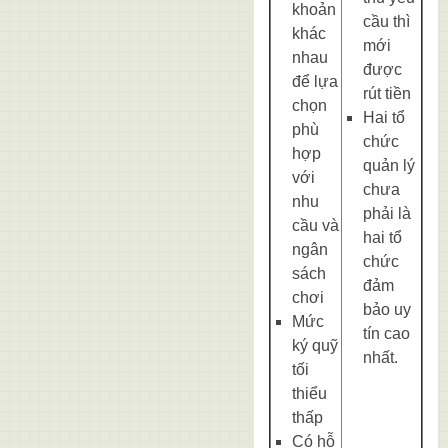
khoản
cầu thì
khác
mới
nhau
được
để lựa
rút tiền
chọn
Hai tổ
phù
chức
hợp
quản lý
với
chưa
nhu
phải là
cầu và
hai tổ
ngân
chức
sách
đảm
chơi
bảo uy
Mức
tín cao
ký quỹ
nhất.
tối
thiểu
thấp
Có hỗ