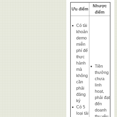
Nhược
Ưu điểm
điểm
Có tài
khoản
demo
miễn
phí để
thực
hành
Tiền
mà
thưởng
không
chưa
cần
linh
phải
hoạt,
đăng
phải đạt
ký
đến
Có 5
doanh
loại tài
thu yêu