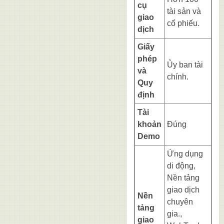
cụ
tài sản và
giao
cổ phiếu.
dịch
Giấy
phép
Ủy ban tài
và
chính.
Quy
định
Tài
khoản
Đúng
Demo
Ứng dụng
di động,
Nền tảng
giao dịch
Nền
chuyên
tảng
gia.,
giao