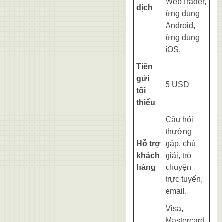
WebTrader,
dịch
ứng dụng
Android,
ứng dụng
iOS.
Tiền
gửi
5 USD
tối
thiểu
Câu hỏi
thường
Hỗ trợ
gặp, chú
khách
giải, trò
hàng
chuyện
trực tuyến,
email.
Visa,
Mastercard,