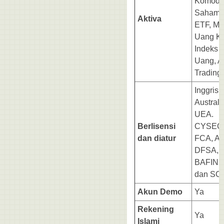
Komodit
Saham 
Aktiva
ETF, Ma
Uang Kr
Indeks 
Uang, A
Trading.
Inggris,
Australi
UEA.
Berlisensi
CYSEC
dan diatur
FCA, AS
DFSA,
BAFIN,
dan SC
Akun Demo
Ya
Rekening
Ya
Islami