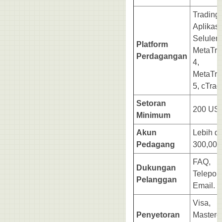
Trading
Aplikasi
Seluler,
Platform
MetaTra
Perdagangan
4,
MetaTra
5, cTrad
Setoran
200 US
Minimum
Akun
Lebih da
Pedagang
300,000
FAQ,
Dukungan
Telepon
Pelanggan
Email.
Visa,
Penyetoran
Masterc